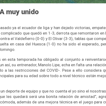
A muy unido
ado ya el ecuador de liga y han dejado victorias, empates 
 complicado que quedó en 1-3, derrota que remontaron en Ép
ontra el Valdefierro (0-0) y El Olivar (3-3), tablas que co
vuelta en casa del Huesca (1-0) no ha sido el esperado, per
 domingo.
s en esta temporada ha obligado al conjunto a reinventarse
 así, su entrenador, Manolo Lipe, echa en falta una relació
do a las restricciones del COVID-. Pese a ello considera q
incipales para su edad sobre todo a nivel técnico están mej
un deporte de equipo y que no cuenta el yo sino el nosotra
 que les quedará será una bonita relación de amistad”, agr
a cómoda, además de una mejora técnica en el juego para cu