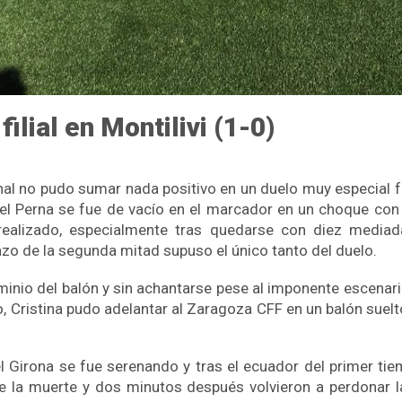
ilial en Montilivi (1-0)
nal no pudo sumar nada positivo en un duelo muy especial fr
nuel Perna se fue de vacío en el marcador en un choque c
realizado, especialmente tras quedarse con diez mediada
zo de la segunda mitad supuso el único tanto del duelo.
minio del balón y sin achantarse pese al imponente escenario
 Cristina pudo adelantar al Zaragoza CFF en un balón suelto 
l Girona se fue serenando y tras el ecuador del primer tie
de la muerte y dos minutos después volvieron a perdonar