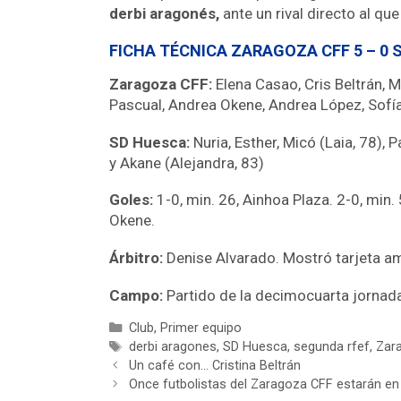
derbi aragonés,
ante un rival directo al qu
FICHA TÉCNICA ZARAGOZA CFF 5 – 0 
Zaragoza CFF:
Elena Casao, Cris Beltrán, M
Pascual, Andrea Okene, Andrea López, Sofía
SD Huesca:
Nuria, Esther, Micó (Laia, 78),
y Akane (Alejandra, 83)
Goles:
1-0, min. 26, Ainhoa Plaza. 2-0, min.
Okene.
Árbitro:
Denise Alvarado. Mostró tarjeta ama
Campo:
Partido de la decimocuarta jornad
Club
,
Primer equipo
derbi aragones
,
SD Huesca
,
segunda rfef
,
Zar
Un café con… Cristina Beltrán
Once futbolistas del Zaragoza CFF estarán e