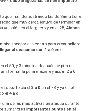
 RFEF.
Las zaragozanas se han impuesto
nte que irían demostrando las de Samu Luna
erecha que muy cerca estuvo de terminar en
a un balón en el larguero y en el 25,
Ainhoa
aba escapar a la contra para crear peligro.
llegar al descanso con 1 a 0
en el
en el 50, y 3 minutos después se pitó un
 transformar la pena máxima y así,
el 2 a 0
ea López hacía el
3 a 0
en el 78 y ya en el
do el
4 a o.
, una de las más activas en ataque durante
hace sumar
tres importantes puntos en el