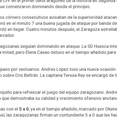
 CFF en el primer derbi aragonés de la historia en Segunda
ue comenzaron dominando desde el principio.
dos córners consecutivos avisaban de la superioridad ataca
minó en el minuto 7 una buena jugada de ataque por banda d
ardó en llegar. Cuatro minutos después, el Zaragoza estrellab
arcador.
agozanas seguían dominando en ataque. La SD Huesca intent
ra mitad, pero Elena Casao detuvo en el tiempo añadido para
l paso por vestuarios. Andres López tuvo una nueva ocasión 
do sobre Cris Beltrán. La capitana Teresa Rey se encargó de
nquillo para refrescar el juego del equipo zaragozano. Andr
la que demostraba su calidad y crecimiento ofensivo anotan
nas con el
5 a 0
, ya en el tiempo añadido, marcado por Okene
. Así, las zaragozanas firman un contundente 5 a 0 que les 