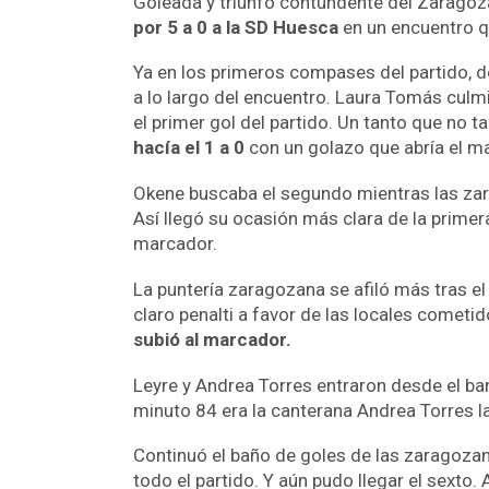
Goleada y triunfo contundente del Zaragoza
por 5 a 0 a la SD Huesca
en un encuentro q
Ya en los primeros compases del partido, 
a lo largo del encuentro. Laura Tomás cul
el primer gol del partido. Un tanto que no t
hacía el 1 a 0
con un golazo que abría el m
Okene buscaba el segundo mientras las zar
Así llegó su ocasión más clara de la prime
marcador.
La puntería zaragozana se afiló más tras e
claro penalti a favor de las locales cometi
subió al marcador.
Leyre y Andrea Torres entraron desde el ba
minuto 84 era la canterana Andrea Torres 
Continuó el baño de goles de las zaragoza
todo el partido. Y aún pudo llegar el sexto