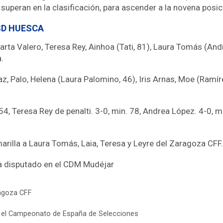
e superan en la clasificación, para ascender a la novena pos
SD HUESCA
arta Valero, Teresa Rey, Ainhoa (Tati, 81), Laura Tomás (Andre
.
 Paz, Palo, Helena (Laura Palomino, 46), Iris Arnas, Moe (Ramí
 54, Teresa Rey de penalti. 3-0, min. 78, Andrea López. 4-0, m
rilla a Laura Tomás, Laia, Teresa y Leyre del Zaragoza CFF.
a disputado en el CDM Mudéjar
agoza CFF
n el Campeonato de España de Selecciones