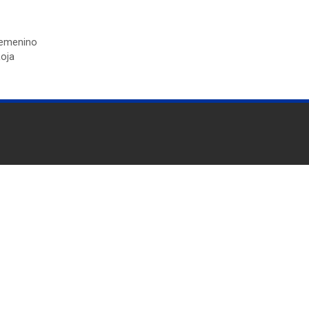
emenino
oja