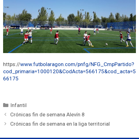
https://
www.futbolaragon.com/pnfg/NFG_CmpPartido?
cod_primaria=1000120&CodActa=566175&cod_acta=5
66175
Infantil
Crónicas fin de semana Alevín 8
Crónicas fin de semana en la liga territorial