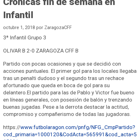
Crónicas fin de semana en
Infantil
octubre 1, 2018
por
ZaragozaCFF
3ª Infantil Grupo 3
OLIVAR B 2-0 ZARAGOZA CFF B
Partido con pocas ocasiones y que se decidió con
acciones puntuales. El primer gol para los locales llegaba
tras un penalti dudoso y el segundo tras un rechace
afortunado que queda en boca de gol para su
delantero.El partido para las de Pablo y Victor fue bueno
en líneas generales, con posesión de balón y trenzando
buenas jugadas. Pese a la derrota destacar la actitud,
compromiso y compañerismo de todas las jugadoras.
https://
www.futbolaragon.com/pnfg/NFG_CmpPartido?
cod_primaria=1000120&CodActa=565991&cod_acta=5