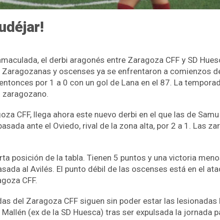
udéjar!
 Inmaculada, el derbi aragonés entre Zaragoza CFF y SD Hue
 Zaragozanas y oscenses ya se enfrentaron a comienzos de
n entonces por 1 a 0 con un gol de Lana en el 87. La tempor
o zaragozano.
goza CFF, llega ahora este nuevo derbi en el que las de Sam
sada ante el Oviedo, rival de la zona alta, por 2 a 1. Las z
ta posición de la tabla. Tienen 5 puntos y una victoria men
asada al Avilés. El punto débil de las oscenses está en el a
ragoza CFF.
das del Zaragoza CFF siguen sin poder estar las lesionadas Lu
Mallén (ex de la SD Huesca) tras ser expulsada la jornada pa