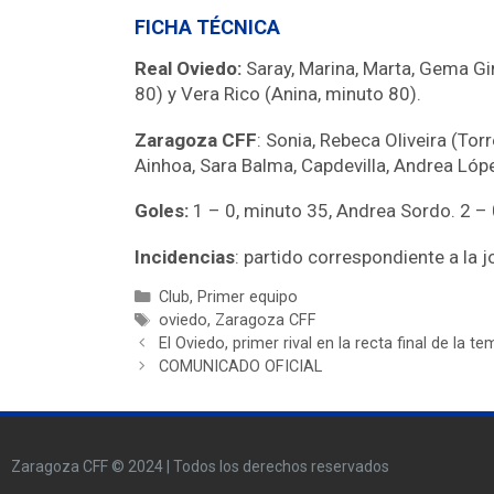
FICHA TÉCNICA
Real Oviedo:
Saray, Marina, Marta, Gema Giné
80) y Vera Rico (Anina, minuto 80).
Zaragoza CFF
: Sonia, Rebeca Oliveira (Tor
Ainhoa, Sara Balma, Capdevilla, Andrea Lóp
Goles:
1 – 0, minuto 35, Andrea Sordo. 2 – 
Incidencias
: partido correspondiente a l
Club
,
Primer equipo
oviedo
,
Zaragoza CFF
El Oviedo, primer rival en la recta final de la t
COMUNICADO OFICIAL
Zaragoza CFF © 2024 | Todos los derechos reservados