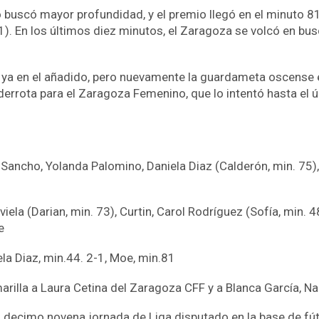
o buscó mayor profundidad, y el premio llegó en el minuto 8
-1). En los últimos diez minutos, el Zaragoza se volcó en b
 ya en el añadido, pero nuevamente la guardameta oscense ev
derrota para el Zaragoza Femenino, que lo intentó hasta el ú
er Sancho, Yolanda Palomino, Daniela Diaz (Calderón, min. 75)
iela (Darian, min. 73), Curtin, Carol Rodríguez (Sofía, min. 48
e
ela Diaz, min.44. 2-1, Moe, min.81
illa a Laura Cetina del Zaragoza CFF y a Blanca García, Nad
a decimo novena jornada de Liga disputado en la base de f