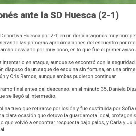
gonés ante la SD Huesca (2-1)
Deportiva Huesca por 2-1 en un derbi aragonés muy competid
rando las primeras aproximaciones del encuentro por medi
marchó desviado por muy poco, en lo que fue el primer aviso
a intentarlo en ataque, aunque se encontró con la seguridad
én dispuso de un saque de esquina sin fortuna, en una pri
aún y Cris Ramos, aunque ambas pudieron continuar.
tramo final antes del descanso: en el minuto 35, Daniela Día
ue se llegó al intermedio.
a tuvo que retirarse por lesión y fue sustituida por Sofía (
na clara ocasión que detuvo la guardameta local, protagoni
no que volvió a encontrar respuesta bajo palos, y Carla y J
al.