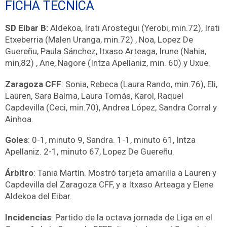
FICHA TÉCNICA
SD Eibar B:
Aldekoa, Irati Arostegui (Yerobi, min.72), Irati
Etxeberria (Malen Uranga, min.72) , Noa, Lopez De
Guereñu, Paula Sánchez, Itxaso Arteaga, Irune (Nahia,
min,82) , Ane, Nagore (Intza Apellaniz, min. 60) y Uxue.
Zaragoza CFF
: Sonia, Rebeca (Laura Rando, min.76), Eli,
Lauren, Sara Balma, Laura Tomás, Karol, Raquel
Capdevilla (Ceci, min.70), Andrea López, Sandra Corral y
Ainhoa.
Goles
: 0-1, minuto 9, Sandra. 1-1, minuto 61, Intza
Apellaniz. 2-1, minuto 67, Lopez De Guereñu.
Árbitro
: Tania Martín. Mostró tarjeta amarilla a Lauren y
Capdevilla del Zaragoza CFF, y a Itxaso Arteaga y Elene
Aldekoa del Eibar.
Incidencias
: Partido de la octava jornada de Liga en el