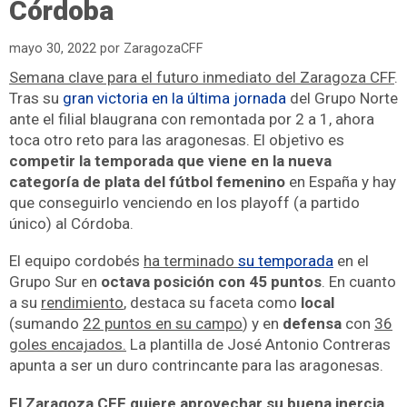
Córdoba
mayo 30, 2022
por
ZaragozaCFF
Semana clave para el futuro inmediato del Zaragoza CFF
.
Tras su
gran victoria en la última jornada
del Grupo Norte
ante el filial blaugrana con remontada por 2 a 1, ahora
toca otro reto para las aragonesas. El objetivo es
competir la temporada que viene en la nueva
categoría de plata del fútbol femenino
en España y hay
que conseguirlo venciendo en los playoff (a partido
único) al Córdoba.
El equipo cordobés
ha terminado
su temporada
en el
Grupo Sur en
octava posición con 45 puntos
. En cuanto
a su
rendimiento
, destaca su faceta como
local
(sumando
22 puntos en su campo
) y en
defensa
con
36
goles encajados.
La plantilla de José Antonio Contreras
apunta a ser un duro contrincante para las aragonesas.
El Zaragoza CFF quiere aprovechar su buena inercia