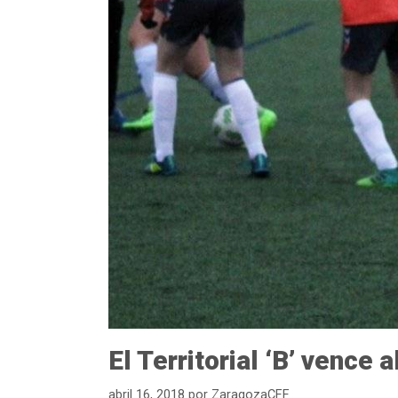
El Territorial ‘B’ vence
abril 16, 2018
por
ZaragozaCFF