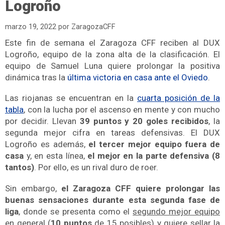
Logroño
marzo 19, 2022
por
ZaragozaCFF
Este fin de semana el Zaragoza CFF reciben al DUX
Logroño, equipo de la zona alta de la clasificación. El
equipo de Samuel Luna quiere prolongar la positiva
dinámica tras la
última victoria en casa ante el Oviedo
.
Las riojanas se encuentran en la
cuarta posición de la
tabla
, con la lucha por el ascenso en mente y con mucho
por decidir. Llevan
39 puntos y 20 goles recibidos
, la
segunda mejor cifra en tareas defensivas. El DUX
Logroño es además,
el tercer mejor equipo fuera de
casa
y, en esta línea,
el mejor en la parte defensiva (8
tantos)
. Por ello, es un rival duro de roer.
Sin embargo,
el Zaragoza CFF quiere prolongar las
buenas sensaciones durante esta segunda fase de
liga
, donde se presenta como el
segundo mejor equipo
en general
(
10 puntos
de 15 posibles) y quiere sellar la