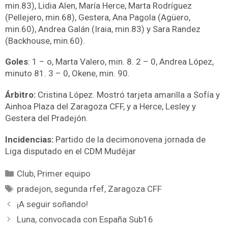
min.83), Lidia Alen, María Herce, Marta Rodríguez
(Pellejero, min.68), Gestera, Ana Pagola (Agüero,
min.60), Andrea Galán (Iraia, min.83) y Sara Randez
(Backhouse, min.60).
Goles
: 1 – o, Marta Valero, min. 8. 2 – 0, Andrea López,
minuto 81. 3 – 0, Okene, min. 90.
Árbitro:
Cristina López. Mostró tarjeta amarilla a Sofía y
Ainhoa Plaza del Zaragoza CFF, y a Herce, Lesley y
Gestera del Pradejón.
Incidencias:
Partido de la decimonovena jornada de
Liga disputado en el CDM Mudéjar
Club
,
Primer equipo
pradejon
,
segunda rfef
,
Zaragoza CFF
¡A seguir soñando!
Luna, convocada con España Sub16