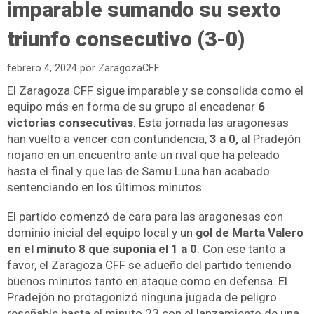
imparable sumando su sexto
triunfo consecutivo (3-0)
febrero 4, 2024
por
ZaragozaCFF
El Zaragoza CFF sigue imparable y se consolida como el
equipo más en forma de su grupo al encadenar
6
victorias consecutivas
. Esta jornada las aragonesas
han vuelto a vencer con contundencia,
3 a 0,
al Pradejón
riojano en un encuentro ante un rival que ha peleado
hasta el final y que las de Samu Luna han acabado
sentenciando en los últimos minutos.
El partido comenzó de cara para las aragonesas con
dominio inicial del equipo local y un
gol de Marta Valero
en el minuto 8 que suponia el 1 a 0
. Con ese tanto a
favor, el Zaragoza CFF se adueño del partido teniendo
buenos minutos tanto en ataque como en defensa. El
Pradejón no protagonizó ninguna jugada de peligro
reseñable hasta el minuto 23 con el lanzamiento de una