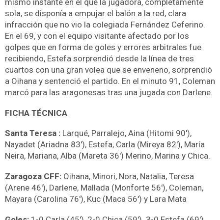
mismo instante en el que la jugadora, completamente
sola, se disponía a empujar el balón a la red, clara
infracción que no vio la colegiada Fernández Ceferino.
En el 69, y con el equipo visitante afectado por los
golpes que en forma de goles y errores arbitrales fue
recibiendo, Estefa sorprendió desde la línea de tres
cuartos con una gran volea que se enveneno, sorprendió
a Oihana y sentenció el partido. En el minuto 91, Coleman
marcó para las aragonesas tras una jugada con Darlene.
FICHA TÉCNICA
Santa Teresa :
Larqué, Parralejo, Aina (Hitomi 90′),
Nayadet (Ariadna 83′), Estefa, Carla (Mireya 82′), María
Neira, Mariana, Alba (Mareta 36′) Merino, Marina y Chica.
Zaragoza CFF:
Oihana, Minori, Nora, Natalia, Teresa
(Arene 46′), Darlene, Mallada (Monforte 56′), Coleman,
Mayara (Carolina 76′), Kuc (Maca 56′) y Lara Mata
Goles:
1-0 Carla (45′), 2-0 Chica (59′). 3-0 Estefa (69′).