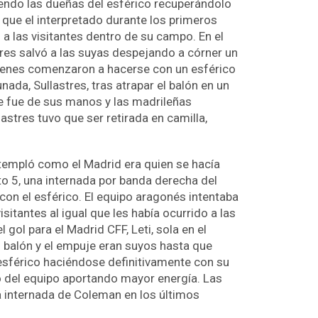
iendo las dueñas del esférico recuperándolo
 que el interpretado durante los primeros
a las visitantes dentro de su campo. En el
tres salvó a las suyas despejando a córner un
uienes comenzaron a hacerse con un esférico
da, Sullastres, tras atrapar el balón en un
 se fue de sus manos y las madrileñas
astres tuvo que ser retirada en camilla,
ntempló como el Madrid era quien se hacía
to 5, una internada por banda derecha del
 con el esférico. El equipo aragonés intentaba
isitantes al igual que les había ocurrido a las
gol para el Madrid CFF, Leti, sola en el
l balón y el empuje eran suyos hasta que
sférico haciéndose definitivamente con su
o del equipo aportando mayor energía. Las
 internada de Coleman en los últimos