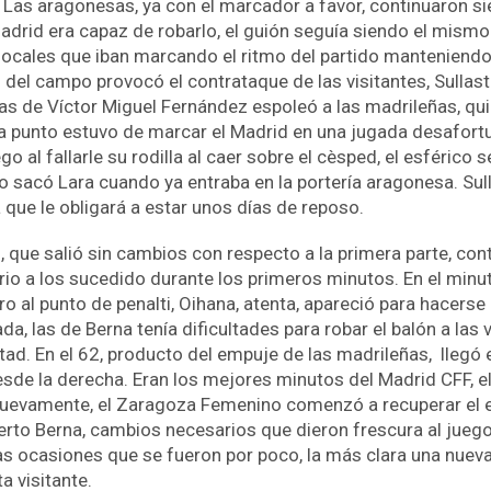
. Las aragonesas, ya con el marcador a favor, continuaron s
adrid era capaz de robarlo, el guión seguía siendo el mismo
 locales que iban marcando el ritmo del partido manteniendo 
 del campo provocó el contrataque de las visitantes, Sullas
las de Víctor Miguel Fernández espoleó a las madrileñas, q
 punto estuvo de marcar el Madrid en una jugada desafortuna
go al fallarle su rodilla al caer sobre el cèsped, el esférico
o sacó Lara cuando ya entraba en la portería aragonesa. Sull
que le obligará a estar unos días de reposo.
 que salió sin cambios con respecto a la primera parte, co
ario a los sucedido durante los primeros minutos. En el minu
o al punto de penalti, Oihana, atenta, apareció para hacerse
da, las de Berna tenía dificultades para robar el balón a las v
d. En el 62, producto del empuje de las madrileñas, llegó el 
sde la derecha. Eran los mejores minutos del Madrid CFF, e
nuevamente, el Zaragoza Femenino comenzó a recuperar el e
erto Berna, cambios necesarios que dieron frescura al jueg
s ocasiones que se fueron por poco, la más clara una nueva
a visitante.