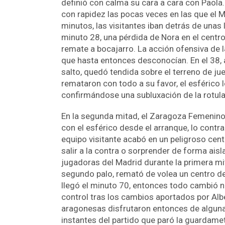
definió con calma su cara a cara con Paola
con rapidez las pocas veces en las que el M
minutos, las visitantes iban detrás de unas
minuto 28, una pérdida de Nora en el centro
remate a bocajarro. La acción ofensiva de 
que hasta entonces desconocían. En el 38, a
salto, quedó tendida sobre el terreno de jue
remataron con todo a su favor, el esférico l
confirmándose una subluxación de la rotula 
En la segunda mitad, el Zaragoza Femenino,
con el esférico desde el arranque, lo contr
equipo visitante acabó en un peligroso centr
salir a la contra o sorprender de forma aisla
jugadoras del Madrid durante la primera mita
segundo palo, remató de volea un centro de
llegó el minuto 70, entonces todo cambió 
control tras los cambios aportados por Alb
aragonesas disfrutaron entonces de alguna
instantes del partido que paró la guardamet