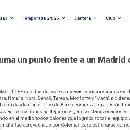
cias
Temporada 24/25
Cantera
Club
ma un punto frente a un Madrid 
drid CFF con dos de las tres nuevas incorporaciones en el o
Lara, Natalia, Nora, Denali, Teresa, Monforte y ‘Maca’, a qui
 balón desde el inicio, las de Berna comenzaron acercándose
sus aproximaciones no llegaron a generar claras ocasiones.
do en el medio todos balones que lograba robar el equipo vi
drileña fue aprovechado por Coleman para estrenarse como 