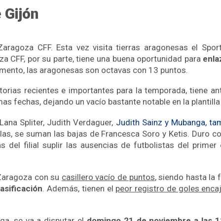
 Gijón
Zaragoza CFF. Esta vez visita tierras aragonesas el Spo
za CFF, por su parte, tiene una buena oportunidad para
enla
momento, las aragonesas son octavas con 13 puntos.
orias recientes e importantes para la temporada, tiene an
mas fechas, dejando un vacío bastante notable en la plantilla
ana Spliter, Judith Verdaguer,
Judith Sainz y Mubanga, ta
las, se suman las bajas de Francesca Soro y Ketis. Duro c
s del filial suplir las ausencias de futbolistas del prime
a Zaragoza con su
casillero vacío de puntos
, siendo hasta la
lasificación
. Además, tienen el
peor registro de goles enca
ga, se va a disputar el
domingo 21 de noviembre a las 1