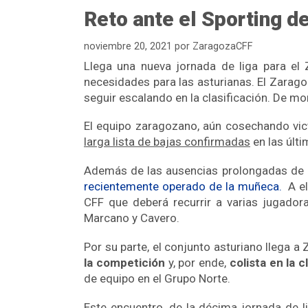
Reto ante el Sporting de
noviembre 20, 2021
por
ZaragozaCFF
Llega una nueva jornada de liga para el 
necesidades para las asturianas. El Zarago
seguir escalando en la clasificación. De 
El equipo zaragozano, aún cosechando vict
larga lista de bajas confirmadas
en las últi
Además de las ausencias prolongadas de L
recientemente operado de la muñeca.
A el
CFF que deberá recurrir a varias jugadora
Marcano y Cavero.
Por su parte, el conjunto asturiano llega 
la competición
y, por ende,
colista en la c
de equipo en el Grupo Norte.
Este encuentro, de la décima jornada de li