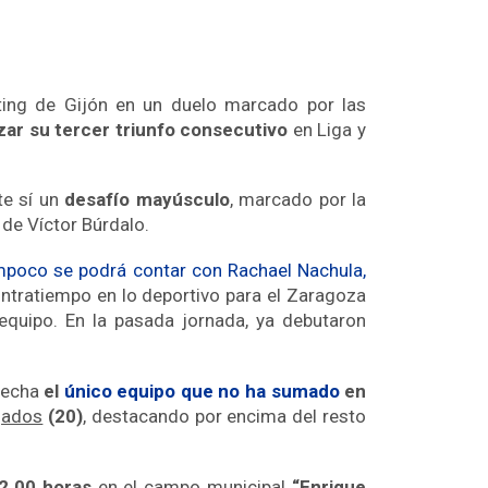
rting de Gijón en un duelo marcado por las
zar su tercer triunfo consecutivo
en Liga y
te sí un
desafío mayúsculo
, marcado por la
 de Víctor Búrdalo.
mpoco se podrá contar con
Rachael Nachula,
ontratiempo en lo deportivo para el Zaragoza
r equipo. En la pasada jornada, ya debutaron
 fecha
el
único equipo que no ha sumado
en
jados
(20)
, destacando por encima del resto
2.00 horas
en el campo municipal
“Enrique