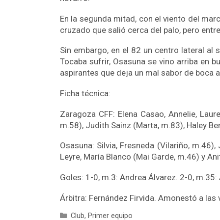
En la segunda mitad, con el viento del mar
cruzado que salió cerca del palo, pero entr
Sin embargo, en el 82 un centro lateral al
Tocaba sufrir, Osasuna se vino arriba en b
aspirantes que deja un mal sabor de boca al
Ficha técnica:
Zaragoza CFF: Elena Casao, Annelie, Lauren
m.58), Judith Sainz (Marta, m.83), Haley Be
Osasuna: Silvia, Fresneda (Vilariño, m.46),
Leyre, María Blanco (Mai Garde, m.46) y Ani
Goles: 1-0, m.3: Andrea Álvarez. 2-0, m.35: 
Árbitra: Fernández Firvida. Amonestó a las 
Club
,
Primer equipo