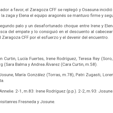
cador a favor, el Zaragoza CFF se replegó y Osasuna incidió
e la zaga y Elena el equipo aragonés se mantuvo firme y seg
 segundo palo y un desafortunado choque entre Irene y Elena
usca del empate y lo consiguió en el descuento al cabecear 
 Zaragoza CFF por el esfuerzo y el devenir del encuentro.
 Curtin, Lucía Fuertes, Irene Rodríguez, Teresa Rey (Soro, 
rg (Sara Balma y Andrea Álvarez (Cara Curtin, m.58).
 Josune, María González (Torras, m.78), Patri Zugasti, Loren
ta.
Annelie. 2-1, m.83: Irene Rodríguez (p.p.). 2-2, m.93: Josune
visitanres Fresneda y Josune.