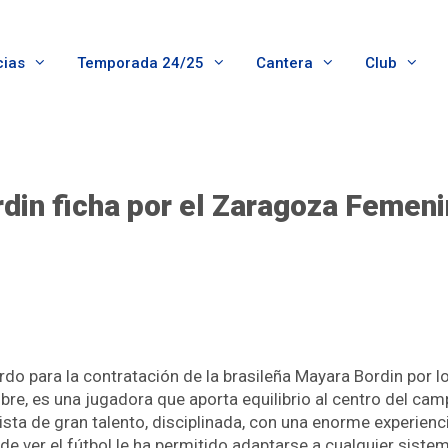
cias
Temporada 24/25
Cantera
Club
din ficha por el Zaragoza Femen
o para la contratación de la brasileña Mayara Bordin por lo
, es una jugadora que aporta equilibrio al centro del campo 
sta de gran talento, disciplinada, con una enorme experienc
de ver el fútbol le ha permitido adaptarse a cualquier siste