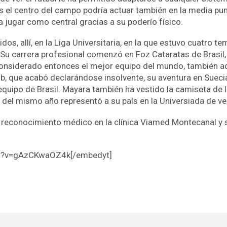
s el centro del campo podría actuar también en la media p
a jugar como central gracias a su poderío físico.
idos, allí, en la Liga Universitaria, en la que estuvo cuatr
Su carrera profesional comenzó en Foz Cataratas de Brasil, 
considerado entonces el mejor equipo del mundo, también aq
, que acabó declarándose insolvente, su aventura en Suecia
equipo de Brasil. Mayara también ha vestido la camiseta de l
 del mismo año representó a su país en la Universiada de ve
 reconocimiento médico en la clínica Viamed Montecanal y s
ch?v=gAzCKwaOZ4k[/embedyt]