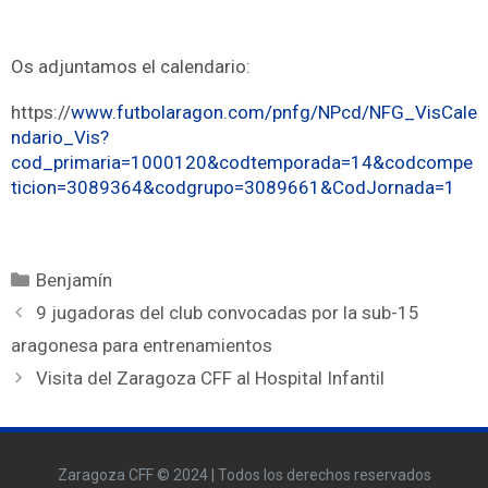
Os adjuntamos el calendario:
https://
www.futbolaragon.com/pnfg/NPcd/NFG_VisCale
ndario_Vis?
cod_primaria=1000120&codtemporada=14&codcompe
ticion=3089364&codgrupo=3089661&CodJornada=1
Benjamín
9 jugadoras del club convocadas por la sub-15
aragonesa para entrenamientos
Visita del Zaragoza CFF al Hospital Infantil
Zaragoza CFF © 2024 | Todos los derechos reservados