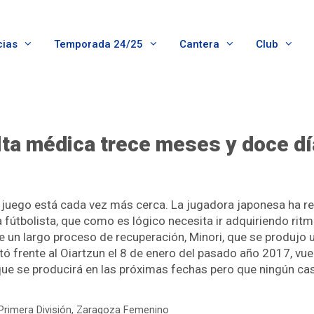
cias
Temporada 24/25
Cantera
Club
alta médica trece meses y doce d
e juego está cada vez más cerca. La jugadora japonesa ha re
fútbolista, que como es lógico necesita ir adquiriendo ritm
un largo proceso de recuperación, Minori, que se produjo un
 frente al Oiartzun el 8 de enero del pasado año 2017, vuel
 que se producirá en las próximas fechas pero que ningún cas
Primera División
,
Zaragoza Femenino