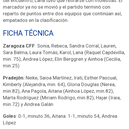
del encuentro, Lana tuvo que retirarse con molestias. El
marcador ya no se movió y el partido terminó con
reparto de puntos entre dos equipos que continúan así,
empatados en la clasificación.
FICHA TÉCNICA
Zaragoza CFF
: Sonia, Rebeca, Sandra Corral, Lauren,
Sara Balma, Laura Tomás, Karol, Lana (Raquel Capdevilla,
min. 75), Andrea López, Elin Berggren y Ainhoa (Cecilia,
min.25)
Pradejón:
Neike, Saioa Martínez, Irati, Esther Pascual,
Kimberly (Alejandra, min. 64), Gloria Douglas (Nerea,
min.82), Ana Pagola, Aitana (Ainhoa López, min.82),
Marta Rodríguez (Miriam Rodrigo, min.82), Hajar (Iraia,
min.72) y Andrea Galán
Goles
: 0-1, minuto 36, Aitana. 1-1, minuto 54, Andrea
López