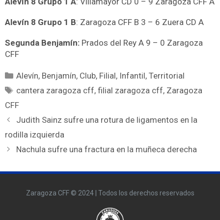
Alevín 8 Grupo 1 A
: Villamayor CD 0 – 9 Zaragoza CFF A
Alevín 8 Grupo 1 B
: Zaragoza CFF B 3 – 6 Zuera CD A
Segunda Benjamín:
Prados del Rey A 9 – 0 Zaragoza
CFF
Alevín
,
Benjamín
,
Club
,
Filial
,
Infantil
,
Territorial
cantera zaragoza cff
,
filial zaragoza cff
,
Zaragoza
CFF
Judith Sainz sufre una rotura de ligamentos en la
rodilla izquierda
Nachula sufre una fractura en la muñeca derecha
Zaragoza CFF © 2024 | Todos los derechos reservados