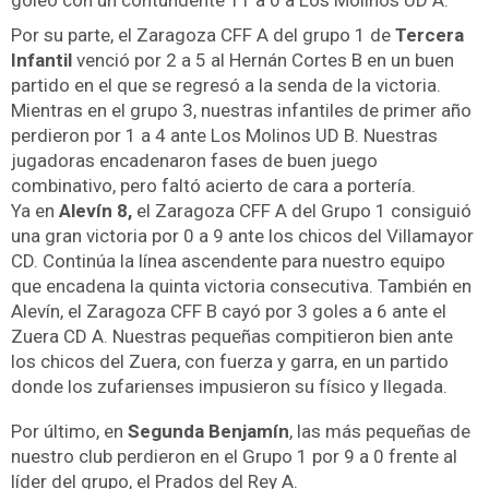
goleó con un contundente 11 a 0 a Los Molinos UD A.
Por su parte, el Zaragoza CFF A del grupo 1 de
Tercera
Infantil
venció por 2 a 5 al Hernán Cortes B en un buen
partido en el que se regresó a la senda de la victoria.
Mientras en el grupo 3, nuestras infantiles de primer año
perdieron por 1 a 4 ante Los Molinos UD B. Nuestras
jugadoras encadenaron fases de buen juego
combinativo, pero faltó acierto de cara a portería.
Ya en
Alevín 8,
el Zaragoza CFF A del Grupo 1 consiguió
una gran victoria por 0 a 9 ante los chicos del Villamayor
CD. Continúa la línea ascendente para nuestro equipo
que encadena la quinta victoria consecutiva. También en
Alevín, el Zaragoza CFF B cayó por 3 goles a 6 ante el
Zuera CD A. Nuestras pequeñas compitieron bien ante
los chicos del Zuera, con fuerza y garra, en un partido
donde los zufarienses impusieron su físico y llegada.
Por último, en
Segunda Benjamín
, las más pequeñas de
nuestro club perdieron en el Grupo 1 por 9 a 0 frente al
líder del grupo, el
Prados del Rey A.