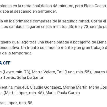
siones en la recta final de los 45 minutos, pero Elena Casa
legaba al descanso en Santander.
egaría en los primeros compases de la segunda mitad. Corría 
Los cambios llegaron en los minutos 55, 60 y 73, siendo sust
larguero que llegó tras una buena parada a bocajarro de Ele
 consecutiva. Un triunfo con mucho mérito y un gran trabajo
 de la temporada.
A CFF
n (Leyre, min. 73), Marta Valero, Tati (Luna, min. 55), Lauren 
a Torres, Sofia De Santa
entina, min.45), Claudia Gonzalez, Marina Martin, Maria Jose
a (Marta López, min. 45), Maria, Paula Garcia
drea López, min. 55.