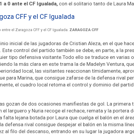
1 a 0
ante el CF Igualada,
con el solitario tanto de Laura M
agoza CFF y el CF Igualada
do entre el Zaragoza CFF y el CF Igualada.
ZARAGOZA CFF
io inicial de las jugadoras de Cristian Aleza, en el que hac
Este control del partido también se debe, en parte, a la pres
ier tipo defensiva visitante.Todo ello se traduce en varias 
 siendo la más clara en este trama la de Madelyn Ventura, q
perioridad local, las visitantes reaccionan tímidamente, apr
ue para Marina, que consigue zafarse de la defensa rival per
mente, el cuadro local retoma el control y dominio del part
esas gozan de dos ocasiones manifiestas de gol. La primera t
 el larguero y Nuria recoge el rechace, remata y la portera
na falta lejana botada por Laura que cuelga el balón en el áre
la defensa rival consigue despejar el balón en la misma líne
z al filo del descanso, entrando en su lugar la jugadora ar