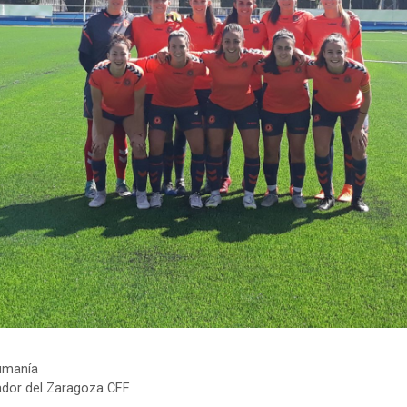
Rumanía
dor del Zaragoza CFF