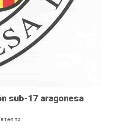
ión sub-17 aragonesa
Femenino.