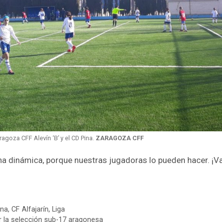
ragoza CFF Alevín ‘B’ y el CD Pina.
ZARAGOZA CFF
ena dinámica, porque nuestras jugadoras lo pueden hacer. ¡
ina
,
CF Alfajarín
,
Liga
 la selección sub-17 aragonesa