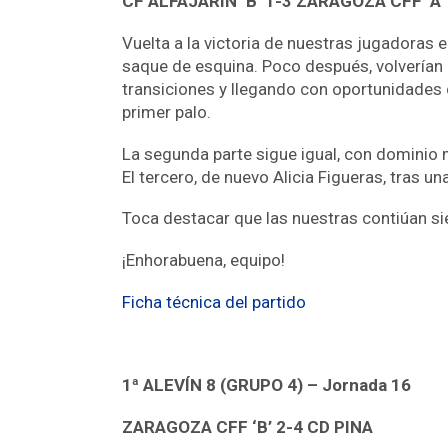
CF ALFAJARÍN ‘B’ 1-3 ZARAGOZA CFF ‘A’
Vuelta a la victoria de nuestras jugadoras en
saque de esquina. Poco después, volverían 
transiciones y llegando con oportunidades cl
primer palo.
La segunda parte sigue igual, con dominio 
El tercero, de nuevo Alicia Figueras, tras u
Toca destacar que las nuestras contiúan si
¡Enhorabuena, equipo!
Ficha técnica del partido
1ª ALEVÍN 8 (GRUPO 4) – Jornada 16
ZARAGOZA CFF ‘B’ 2-4 CD PINA