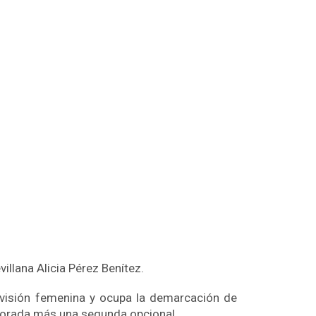
illana Alicia Pérez Benítez.
ivisión femenina y ocupa la demarcación de
porada más una segunda opcional.