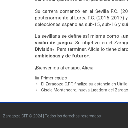
Su carrera comenzó en el Sevilla F.C. (
posteriormente al Lorca F.C. (2016-2017) y
selecciones españolas sub-15, sub-16 y su
La sevillana se define así misma como «
un
visión de juego
«. Su objetivo en el Zarag
División
«. Para terminar, Alicia lo tiene cl
ambiciosas y de futuro
«.
¡Bienvenida al equipo, Alicia!
Primer equipo
El Zaragoza C.F.F. finaliza su estancia en Utrilla
Gisele Montenegro, nueva jugadora del Zaragoz
Zaragoza CFF © 2024 | Todos los derechos reservados