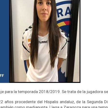
aje para la temporada 2018/2019. Se trata de la jugadora sev
22 años procedente del Híspalis andaluz, de la Segunda D
 también como mediapunta. Llega a Zaragoza para una tem