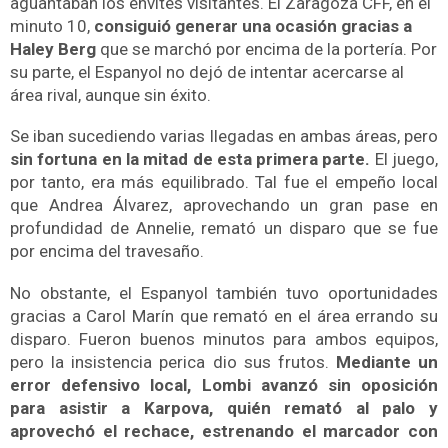
aguantaban los envites visitantes.
El Zaragoza CFF, en el
minuto 10,
consiguió generar una ocasión gracias a
Haley Berg
que se marchó por encima de la portería. Por
su parte, el Espanyol no dejó de intentar acercarse al
área rival, aunque sin éxito.
Se iban sucediendo varias llegadas en ambas áreas, pero
sin fortuna en la mitad de esta primera parte.
El juego,
por tanto, era más equilibrado.
Tal fue el empeño local
que Andrea Álvarez, aprovechando un gran pase en
profundidad de Annelie, remató un disparo que se fue
por encima del travesaño.
No obstante, el Espanyol también tuvo oportunidades
gracias a Carol Marín que remató en el área errando su
disparo. Fueron buenos minutos para ambos equipos,
pero l
a insistencia perica dio sus frutos.
Mediante un
error defensivo local, Lombi avanzó sin oposición
para asistir a Karpova, quién remató al palo y
aprovechó el rechace, estrenando el marcador con