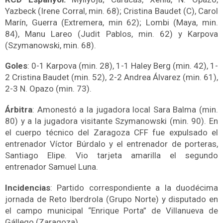
Yazbeck (Irene Corral, min. 68); Cristina Baudet (C), Carol
Marín, Guerra (Extremera, min 62)
; Lombi (Maya, min.
84), Manu Lareo (Judit Pablos, min. 62) y Karpova
(Szymanowski, min. 68).
Goles
: 0-1 Karpova (min. 28), 1-1 Haley Berg (min. 42), 1-
2 Cristina Baudet (min. 52), 2-2 Andrea Álvarez (min. 61),
2-3 N. Opazo (min. 73).
Árbitra
: Amonestó a la jugadora local Sara Balma (min.
80) y a la jugadora visitante Szymanowski (min. 90). En
el cuerpo técnico del Zaragoza CFF fue expulsado el
entrenador Víctor Búrdalo y el entrenador de porteras,
Santiago Elipe. Vio tarjeta amarilla el segundo
entrenador Samuel Luna.
Incidencias
: Partido correspondiente a la duodécima
jornada de Reto Iberdrola (Grupo Norte) y disputado en
el campo municipal “Enrique Porta” de Villanueva de
Gállego (Zaragoza).