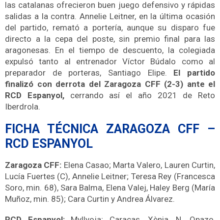
las catalanas ofrecieron buen juego defensivo y rápidas
salidas a la contra.
Annelie Leitner, en la última ocasión
del partido, remató a portería, aunque su disparo fue
directo a la cepa del poste, sin premio final para las
aragonesas. En el tiempo de descuento, la colegiada
expulsó tanto al entrenador Víctor Búdalo como al
preparador de porteras, Santiago Elipe.
El
partido
finalizó con derrota del Zaragoza CFF (2-3) ante el
RCD Espanyol,
cerrando así el año 2021 de Reto
Iberdrola.
FICHA TÉCNICA ZARAGOZA CFF –
RCD ESPANYOL
Zaragoza CFF:
Elena Casao; Marta Valero, Lauren Curtin,
Lucía Fuertes (C), Annelie Leitner; Teresa Rey (Francesca
Soro, min. 68), Sara Balma, Elena Valej, Haley Berg (María
Muñoz, min. 85); Cara Curtin y Andrea Álvarez.
RCD Espanyol:
Myllyoja; Caracas, Xènia, N. Opazo,