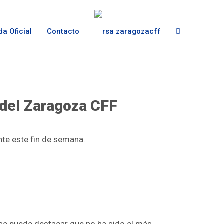
da Oficial
Contacto
s del Zaragoza CFF
ante este fin de semana.
, se puede destacar que no ha sido el más