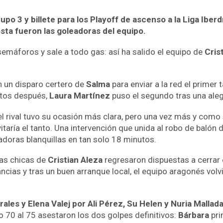
o 3 y billete para los Playoff de ascenso a la Liga Iber
sta fueron las goleadoras del equipo.
máforos y sale a todo gas: así ha salido el equipo de
Cris
n un disparo certero de
Salma
para enviar a la red el primer
utos después,
Laura Martínez
puso el segundo tras una aleg
el rival tuvo su ocasión más clara, pero una vez más y como
itaría el tanto. Una intervención que unida al robo de balón
adoras blanquillas en tan solo 18 minutos.
las chicas de
Cristian Aleza
regresaron dispuestas a cerrar e
ncias y tras un buen arranque local, el equipo aragonés volvi
ales y Elena Valej por Ali Pérez, Su Helen y Nuria Mallada
 70 al 75 asestaron los dos golpes definitivos:
Bárbara
pri