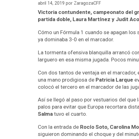
abril 14, 2019
por
ZaragozaCFF
Victoria contundente, campeonato del grup
partida doble, Laura Martínez y Judit Aco
Cómo un Fórmula 1 cuando se apagan los se
ya dominaba 3-0 en el marcador.
La tormenta ofensiva blanquilla arrancó co
larguero en esa misma jugada. Pocos min
Con dos tantos de ventaja en el marcador, 
una mano prodigiosa de
Patricia Larque
ev
colocó el tercero en el marcador de las jug
Así se llegó al paso por vestuarios del que 
palos para evitar que Europa recortara dista
Salma
tuvo el cuarto.
Con la entrada de
Rocío Soto, Carolina Mor
siguieron dominando el choque y del minuto