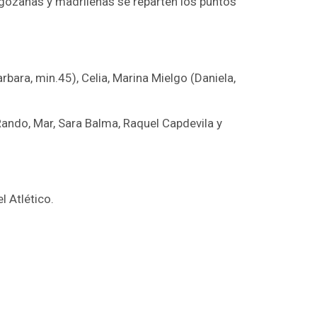
agozanas y madrileñas se reparten los puntos
ra, min.45), Celia, Marina Mielgo (Daniela,
 Rando, Mar, Sara Balma, Raquel Capdevila y
l Atlético.