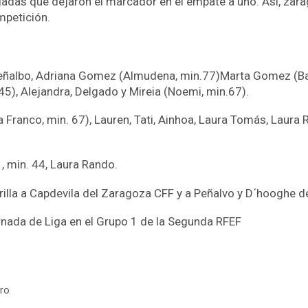
gadas que dejaron el marcador en el empate a uno. Así, zar
mpetición.
eñalbo, Adriana Gomez (Almudena, min.77)Marta Gomez (Barba
45), Alejandra, Delgado y Mireia (Noemi, min.67).
ia Franco, min. 67), Lauren, Tati, Ainhoa, Laura Tomás, Laura
 , min. 44, Laura Rando.
illa a Capdevila del Zaragoza CFF y a Peñalvo y D´hooghe de
ornada de Liga en el Grupo 1 de la Segunda RFEF
ero