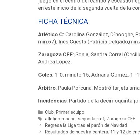
juego en el centro del campo y escasas lle
en este inicio de la segunda vuelta de la co
FICHA TÉCNICA
Atlético C:
Carolina González, D´hooghe, P
min.67), Ines Cuesta (Patricia Delgado,min.
Zaragoza CFF
: Sonia, Sandra Corral (Cecil
Andrea López.
Goles
: 1-0, minuto 15, Adriana Gomez. 1 -1
Árbitro
: Paula Porcuna. Mostró tarjeta amar
Incidencias
: Partido de la decimoquinta j
Club
,
Primer equipo
atletico madrid
,
segunda rfef
,
Zaragoza CFF
Regresa la Liga tras el parón de Navidad
Resultados de nuestra cantera: 11 y 12 de en