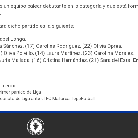
 es un equipo balear debutante en la categoría y que está fo
.
a dicho partido es la siguiente:
Isabel Longa.
a Sánchez, (17) Carolina Rodríguez, (22) Olivia Oprea.
(8) Oliva Polvillo, (14) Laura Martínez, (23) Carolina Morales.
Nuria Mallada, (16) Cristina Hernández, (21) Sara del Estal.
E
emenino
rimer partido de Liga
eonato de Liga ante el FC Mallorca ToppFotball