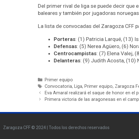
Del primer rival de liga se puede decir que
baleares y también por jugadoras noruegas
La lista de convocadas del Zaragoza CFF par
Porteras
: (1) Patricia Larqué, (13) 
Defensas
: (5) Nerea Agüero, (6) Nor
Centrocampistas
: (7) Elena Valej, 
Delanteras
: (9) Judith Acosta, (10) 
Primer equipo
Convocatoria
,
Liga
,
Primer equipo
,
Zaragoza F
Eva Amaral realizará el saque de honor en el p
Primera victoria de las aragonesas en el camp
Zaragoza CFF © 2024 | Todos los derechos reservados