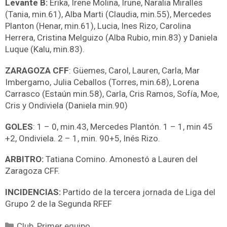
Levante B:
Erika, Irene Molina, Irune, Naralia Miralles
(Tania, min.61), Alba Marti (Claudia, min.55), Mercedes
Planton (Henar, min.61), Lucia, Ines Rizo, Carolina
Herrera, Cristina Melguizo (Alba Rubio, min.83) y Daniela
Luque (Kalu, min.83).
ZARAGOZA CFF
: Güemes, Carol, Lauren, Carla, Mar
Imbergamo, Julia Ceballos (Torres, min.68), Lorena
Carrasco (Estaún min.58), Carla, Cris Ramos, Sofía, Moe,
Cris y Ondiviela (Daniela min.90)
GOLES
: 1 – 0, min.43, Mercedes Plantón. 1 – 1, min 45
+2, Ondiviela. 2 – 1, min. 90+5, Inés Rizo.
ARBITRO:
Tatiana Comino. Amonestó a Lauren del
Zaragoza CFF.
INCIDENCIAS:
Partido de la tercera jornada de Liga del
Grupo 2 de la Segunda RFEF
Club
,
Primer equipo