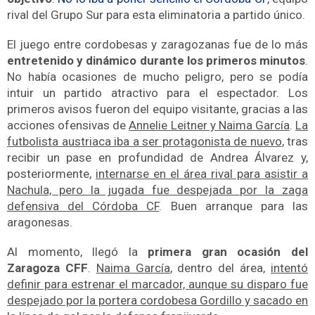
rival del Grupo Sur para esta eliminatoria a partido único.
El juego entre cordobesas y zaragozanas fue de lo más
entretenido y dinámico durante los primeros minutos
.
No había ocasiones de mucho peligro, pero se podía
intuir un partido atractivo para el espectador. Los
primeros avisos fueron del equipo visitante, gracias a las
acciones ofensivas de
Annelie Leitner y Naima García
.
La
futbolista austriaca iba a ser protagonista de nuevo
, tras
recibir un pase en profundidad de Andrea Álvarez y,
posteriormente,
internarse en el área rival para asistir a
Nachula, pero la jugada fue despejada por la zaga
defensiva del Córdoba CF
. Buen arranque para las
aragonesas.
Al momento, llegó la
primera gran ocasión del
Zaragoza CFF
.
Naima García
, dentro del área,
intentó
definir para estrenar el marcador, aunque su disparo fue
despejado por la portera cordobesa Gordillo y sacado en