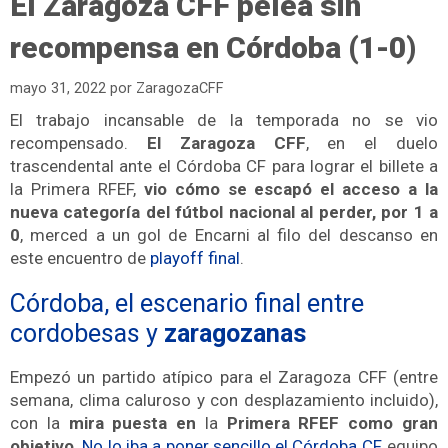
El Zaragoza CFF pelea sin
recompensa en Córdoba (1-0)
mayo 31, 2022
por
ZaragozaCFF
El trabajo incansable de la temporada no se vio
recompensado.
El Zaragoza
CFF
, en el duelo
trascendental ante el Córdoba CF para lograr el billete a
la Primera RFEF,
vio cómo se escapó el acceso a la
nueva categoría del fútbol nacional al perder, por 1 a
0
, merced a un gol de Encarni al filo del descanso en
este encuentro de
playoff final
.
Córdoba, el escenario final entre
cordobesas y
zaragozanas
Empezó un partido atípico para el Zaragoza CFF (entre
semana, clima caluroso y con desplazamiento incluido),
con la
mira puesta en
la
Primera RFEF
como gran
objetivo
.
No lo iba a poner sencillo el Córdoba CF
, equipo