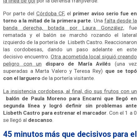
la línea de gol
por la defensa franjiverde.
Por parte del
Córdoba CF
, el
primer aviso serio fue en
torno a la mitad de la primera parte
. Una
falta desde la
banda derecha, botada por Laura González,
fue
rematada y el balón se marchó rozando el lateral
izquierdo de la portería de Lisbeth Castro. Reaccionaron
las cordobesas, dando un paso adelante en este
decisivo encuentro.
Otra acometida local siguió creando
peligro con un
disparo de María Avilés
(una vez
superadas a Marta Valero y Teresa Rey)
que se topó
con el larguero
de la portería visitante.
La insistencia cordobesa, al final, dio sus frutos con un
balón de Paula Moreno para Encarni que llegó en
segunda línea y logró definir sin problemas ante
Lisbeth Castro para estrenar el marcador
. Con el 1 a 0
se llegó al
descanso
.
45 minutos más que decisivos para el