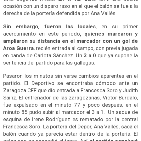
ocasión con un disparo raso en el que el balón se fue a la
derecha de la portería defendida por Ana Vallés.
Sin embargo, fueron las locales
, en su primer
acercamiento en este periodo
, quienes marcaron y
ampliaron su distancia en el marcador con un gol de
Aroa Guerra
, recién entrada al campo, con previa jugada
en banda de Carlota Sánchez. Un
3 a 0
que ya supone la
sentencia del partido para las gallegas.
Pasaron los minutos sin verse cambios aparentes en el
partido. El Deportivo se encontraba cómodo ante un
Zaragoza CFF que dio entrada a Francesca Soro y Judith
Sainz. El entrenador de las zaragozanas, Víctor Búrdalo,
fue expulsado en el minuto 77 y poco después, en el
minuto 85 pudo subir al marcador el 3 a 1. Un saque de
esquina de Irene Rodríguez es rematado por la central
Francesca Soro.
La portera del Depor
, Ana Vallés, saca el
balón cuando ya parecía estar dentro de la portería
. El
colegiado no concedió el tanto. Así,
el partido concluyó