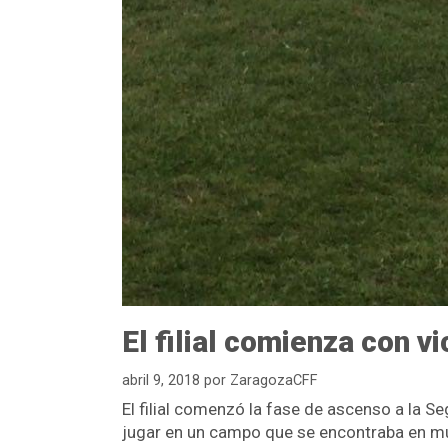
El filial comienza con v
abril 9, 2018
por
ZaragozaCFF
El filial comenzó la fase de ascenso a la S
jugar en un campo que se encontraba en mu