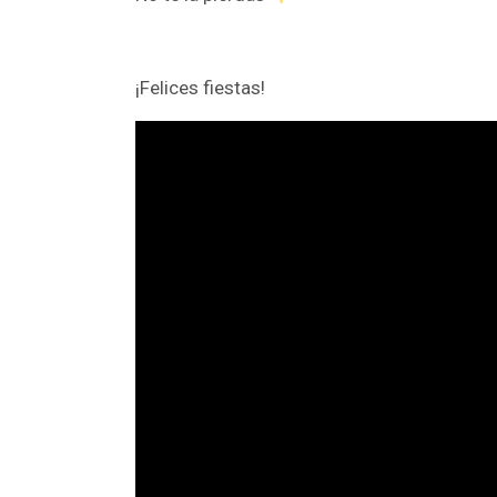
¡Felices fiestas!
Reproductor
de
vídeo