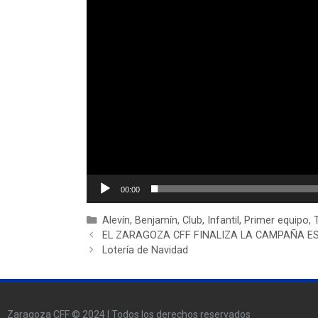
00:00
Alevín
,
Benjamín
,
Club
,
Infantil
,
Primer equipo
,
T
EL ZARAGOZA CFF FINALIZA LA CAMPAÑA E
Lotería de Navidad
Zaragoza CFF © 2024 | Todos los derechos reservados