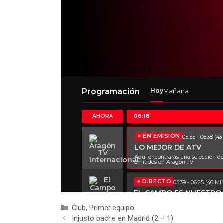
Club
,
Primer equipo
Injusto bache en Madrid (2 – 1)