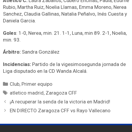
Atlético C:
Laura Zaballos, Cubero Encinas, Paula, Edurne
Rubio, Martha Ruiz, Noelia Llamas, Emma Moreno, Nerea
Sanchez, Claudia Gallinas, Natalia Peñalvo, Inés Cuesta y
Daniela Garcia.
Goles
: 1-0, Nerea, min. 21. 1-1, Luna, min 89. 2-1, Noelia,
min. 93.
Árbitro:
Sandra González
Incidencias:
Partido de la vigesimosegunda jornada de
Liga disputado en la CD Wanda Alcalá.
Club
,
Primer equipo
atletico madrid
,
Zaragoza CFF
¡A recuperar la senda de la victoria en Madrid!
EN DIRECTO Zaragoza CFF vs Rayo Vallecano