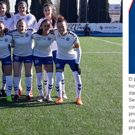
El
ho
da
Se
co
pr
co
pr