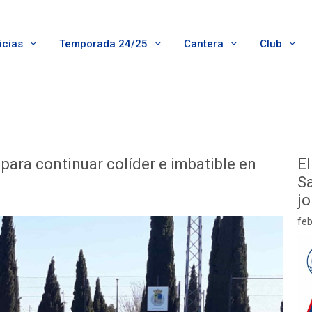
icias
Temporada 24/25
Cantera
Club
para continuar colíder e imbatible en
El
Sa
j
feb