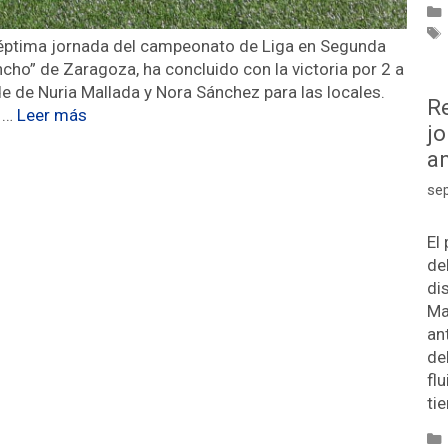
séptima jornada del campeonato de Liga en Segunda
ncho” de Zaragoza, ha concluido con la victoria por 2 a
de de Nuria Mallada y Nora Sánchez para las locales.
Re
n …
Leer más
j
a
se
El
de
di
Ma
an
de
fl
ti