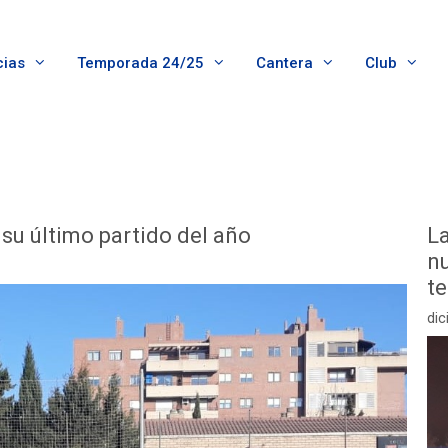
cias
Temporada 24/25
Cantera
Club
n su último partido del año
L
nu
te
dic