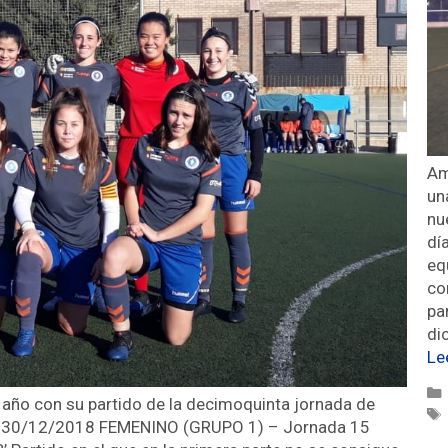
Am
un
nu
dí
eq
co
pa
di
Le
 el año con su partido de la decimoquinta jornada de
torial 30/12/2018 FEMENINO (GRUPO 1) – Jornada 15