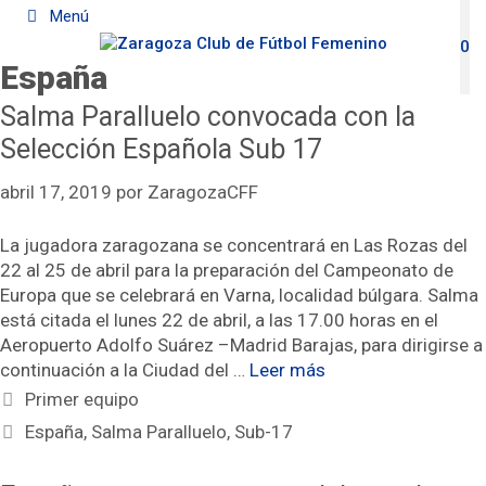
Saltar
Menú
al
0
contenido
España
Salma Paralluelo convocada con la
Selección Española Sub 17
abril 17, 2019
por
ZaragozaCFF
La jugadora zaragozana se concentrará en Las Rozas del
22 al 25 de abril para la preparación del Campeonato de
Europa que se celebrará en Varna, localidad búlgara. Salma
está citada el lunes 22 de abril, a las 17.00 horas en el
Aeropuerto Adolfo Suárez –Madrid Barajas, para dirigirse a
continuación a la Ciudad del …
Leer más
Categorías
Primer equipo
Etiquetas
España
,
Salma Paralluelo
,
Sub-17