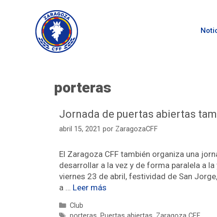
Noti
porteras
Jornada de puertas abiertas tam
abril 15, 2021
por
ZaragozaCFF
El Zaragoza CFF también organiza una jorna
desarrollar a la vez y de forma paralela a l
viernes 23 de abril, festividad de San Jorg
a …
Leer más
Club
porteras
,
Puertas abiertas
,
Zaragoza CFF