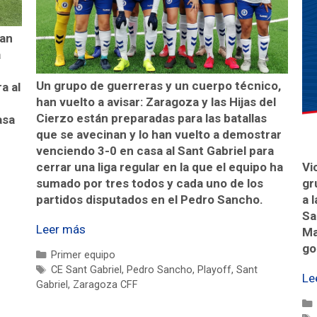
ian
a
Un grupo de guerreras y un cuerpo técnico,
a al
han vuelto a avisar: Zaragoza y las Hijas del
Cierzo están preparadas para las batallas
asa
que se avecinan y lo han vuelto a demostrar
venciendo 3-0 en casa al Sant Gabriel para
cerrar una liga regular en la que el equipo ha
Vi
sumado por tres todos y cada uno de los
gr
partidos disputados en el Pedro Sancho.
a 
Sa
Leer más
Ma
go
Primer equipo
CE Sant Gabriel
,
Pedro Sancho
,
Playoff
,
Sant
Le
Gabriel
,
Zaragoza CFF