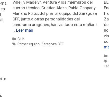
Valej, y Madelyn Ventura y los miembros del
BE
orna
cuerpo técnico, Cristian Aleza, Pablo Gaspar y
En
 en
Mariano Félez, del primer equipo del Zaragoza
fr
l
CFF, junto a otras personalidades del
Za
l,
panorama aragonés, han visitado esta mañana
de
…
Leer más
ho
vi
Club
co
Primer equipo
,
Zaragoza CFF
m
Fe
rife
as