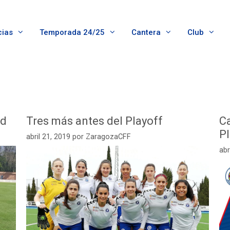
cias
Temporada 24/25
Cantera
Club
id
Tres más antes del Playoff
C
P
abril 21, 2019
por
ZaragozaCFF
abr