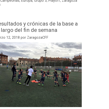
Campeonas
,
Europa
,
Grupo 3
,
Playoff
,
Zaragoza
F
sultados y crónicas de la base a
 largo del fin de semana
rzo 12, 2018
por
ZaragozaCFF