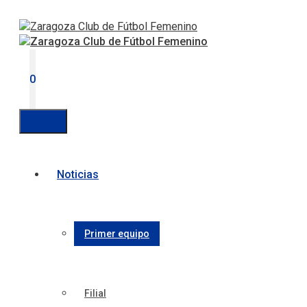
Saltar
al
contenido
0
Menú
Noticias
Primer equipo
Filial