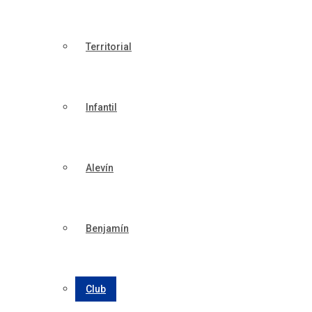
Territorial
Infantil
Alevín
Benjamín
Club