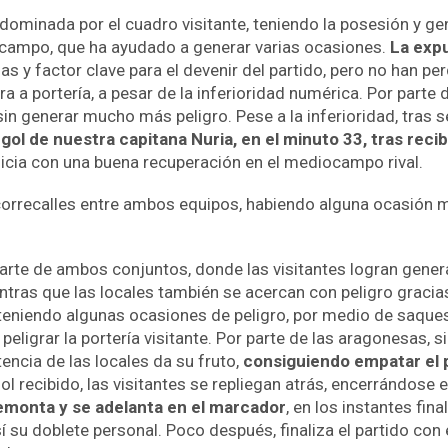
, dominada por el cuadro visitante, teniendo la posesión y g
u campo, que ha ayudado a generar varias ocasiones.
La expu
 y factor clave para el devenir del partido, pero no han per
a portería, a pesar de la inferioridad numérica. Por parte d
sin generar mucho más peligro. Pese a la inferioridad, tras s
ol de nuestra capitana Nuria, en el minuto 33, tras reci
inicia con una buena recuperación en el mediocampo rival.
n correcalles entre ambos equipos, habiendo alguna ocasión m
arte de ambos conjuntos, donde las visitantes logran gener
entras que las locales también se acercan con peligro gracia
 teniendo algunas ocasiones de peligro, por medio de saques
peligrar la portería visitante. Por parte de las aragonesas,
tencia de las locales da su fruto,
consiguiendo empatar el p
 gol recibido, las visitantes se repliegan atrás, encerrándose
remonta y se adelanta en el marcador
, en los instantes fin
í su doblete personal. Poco después, finaliza el partido con 