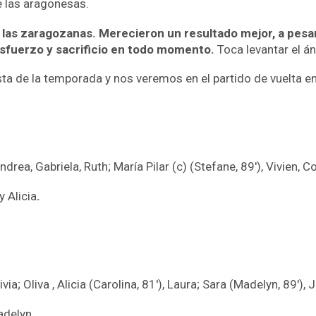
e las aragonesas.
 las zaragozanas. Merecieron un resultado mejor, a pesar
esfuerzo y sacrificio en todo momento.
Toca levantar el án
sta de la temporada y nos veremos en el partido de vuelta 
drea, Gabriela, Ruth; María Pilar (c) (Stefane, 89′), Vivien, C
y Alicia
.
ivia; Oliva , Alicia (Carolina, 81′), Laura; Sara (Madelyn, 89′), J
adelyn.