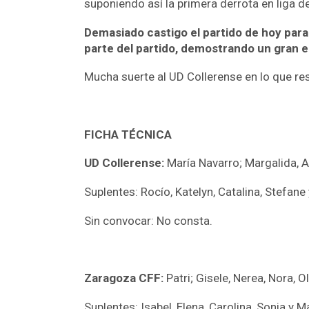
suponiendo así la primera derrota en liga d
Demasiado castigo el partido de hoy para
parte del partido, demostrando un gran 
Mucha suerte al UD Collerense en lo que re
FICHA TÉCNICA
UD Collerense:
María Navarro; Margalida, An
Suplentes: Rocío, Katelyn, Catalina, Stefane 
Sin convocar: No consta.
Zaragoza CFF:
Patri; Gisele, Nerea, Nora, Ol
Suplentes: Isabel, Elena, Carolina, Sonia y M