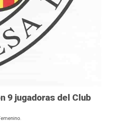
n 9 jugadoras del Club
Femenino.