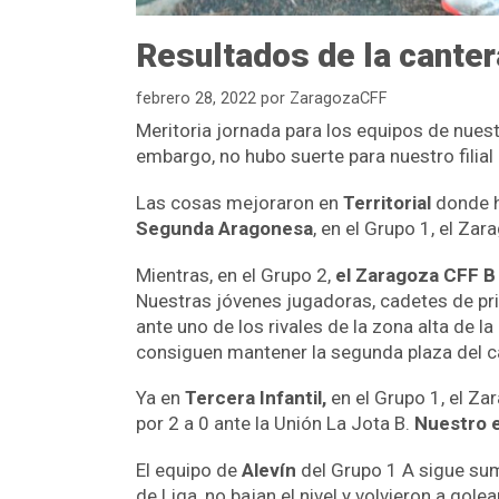
Resultados de la canter
febrero 28, 2022
por
ZaragozaCFF
Meritoria jornada para los equipos de nues
embargo, no hubo suerte para nuestro filial
Las cosas mejoraron en
Territorial
donde h
Segunda Aragonesa
, en el Grupo 1, el Za
Mientras, en el Grupo 2,
el Zaragoza CFF B 
Nuestras jóvenes jugadoras, cadetes de pri
ante uno de los rivales de la zona alta de l
consiguen mantener la segunda plaza del 
Ya en
Tercera Infantil,
en el Grupo 1, el Za
por 2 a 0 ante la Unión La Jota B.
Nuestro e
El equipo de
Alevín
del Grupo 1 A sigue su
de Liga, no bajan el nivel y volvieron a gole