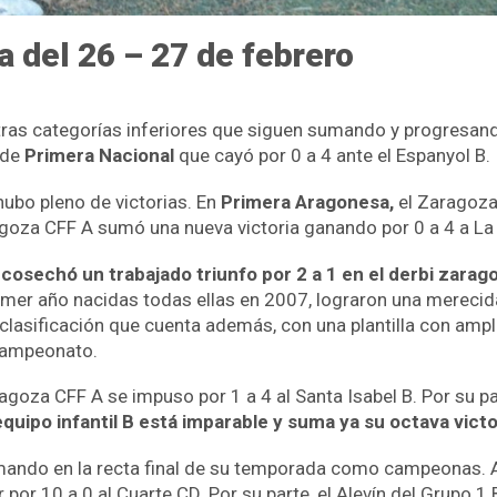
a del 26 – 27 de febrero
tras categorías inferiores que siguen sumando y progresand
 de
Primera Nacional
que cayó por 0 a 4 ante el Espanyol B.
ubo pleno de victorias. En
Primera Aragonesa,
el Zaragoza
ragoza CFF A sumó una nueva victoria ganando por 0 a 4 a La
cosechó un trabajado triunfo por 2 a 1 en el derbi zara
mer año nacidas todas ellas en 2007, lograron una merecida
a clasificación que cuenta además, con una plantilla con ampli
campeonato.
ragoza CFF A se impuso por 1 a 4 al Santa Isabel B. Por su p
quipo infantil B está imparable y suma ya su octava vict
mando en la recta final de su temporada como campeonas. 
ar por 10 a 0 al Cuarte CD. Por su parte, el Alevín del Grupo 