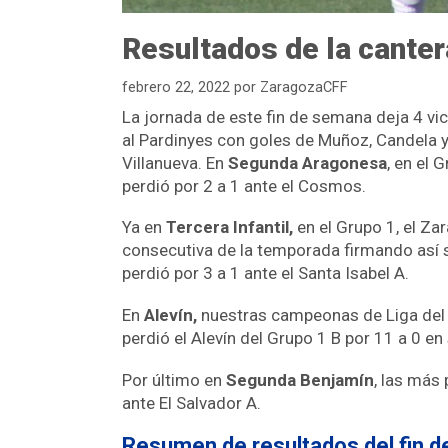
Resultados de la canter
febrero 22, 2022
por
ZaragozaCFF
La jornada de este fin de semana deja 4 vict
al Pardinyes con goles de Muñoz, Candela y
Villanueva. En
Segunda Aragonesa
, en el 
perdió por 2 a 1 ante el Cosmos.
Ya en
Tercera Infantil,
en el Grupo 1, el Za
consecutiva de la temporada firmando así su
perdió por 3 a 1 ante el Santa Isabel A.
En
Alevín,
nuestras campeonas de Liga del Gr
perdió el Alevín del Grupo 1 B por 11 a 0 en s
Por último en
Segunda Benjamín
, las más
ante El Salvador A.
Resumen de resultados del fin 